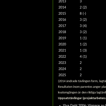
2013
3
2014
2 (2)
2015
8 (-)
2016
3 (2)
2017
3 (4)
2018
3 (2)
2019
1 (1)
2020
1 (2)
2021
1 (3)
2022
4 (1)
2023
2
2024
2
2025
2
(2014 ändrade tävlingen form, lagtä
Resultaten inom parentes anger place
kvalomgången är den riktiga lagtävli
Uppsatstävlingar (projektarbete
Ylva Dahl 2006: Vinnare av 