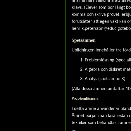
ni är annars välkomna att skriv
krävs. (Elever som bor långt b
komma och skriva provet, erbjud
förutsätter att egen vakt kan o
henrik.petersson@educ.gotebo
Spetsämnen
Ubildningen innehåller tre fö
Problemlösning (speciali
Algebra och diskret ma
Analys (spetsämne B)
(Alla dessa ämnen omfattar 10
Problemlösning
I detta ämne använder vi blan
Ämnet börjar man läsa redan i
tekniker som behandlas i ämne