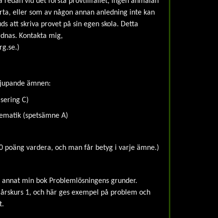
a redan vid det första provtillfället, ingen anmälan
orta, eller som av någon annan anledning inte kan
s att skriva provet på sin egen skola. Detta
rdnas. Kontakta mig,
rg.se
.)
rdjupande ämnen:
sering C)
tematik (spetsämne A)
0 poäng vardera, och man får betyg i varje ämne.)
d annat min bok Problemlösningens grunder.
 årskurs 1, och här ges exempel på problem och
t.