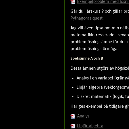
Exempelproblem med lösni
Går du i årskurs 9 och gillar pr
Pythagoras quest
.
Jag vill även tipsa om min nät
matematikintresserade i senare
problemlösningsämne får du sed
problemlösningsförmåga.
Spetsämne A och B
Dessa ämnen utgörs av högskol
Analys i en variabel (gränsvä
Linjär algebra (vektorgeomet
Diskret matematik (logik, fun
Här ges exempel på tidigare 
Analys
Linjär algebra