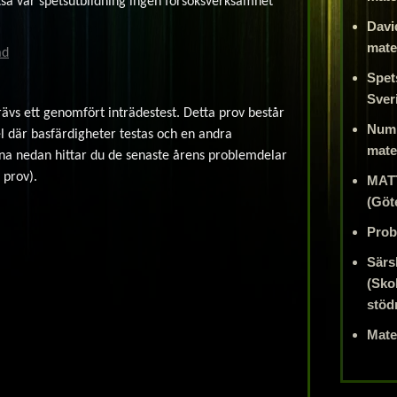
tså vår spetsutbildning ingen försöksverksamhet
Davi
mate
ad
Spet
Sver
krävs ett genomfört inträdestest. Detta prov består
Numb
el där basfärdigheter testas och en andra
mate
na nedan hittar du de senaste årens problemdelar
l prov).
MATT
(Göt
Prob
Särs
(Sko
stöd
Mate