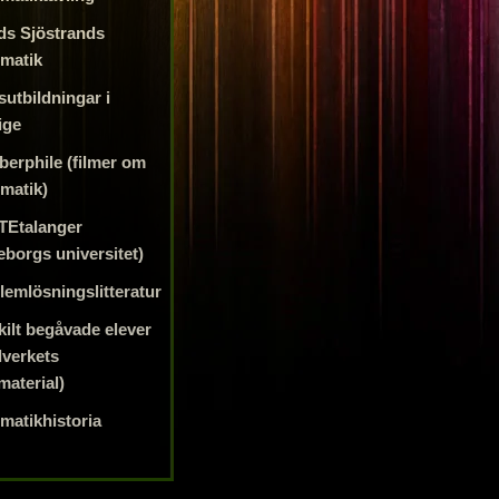
ds Sjöstrands
matik
sutbildningar i
ige
erphile (filmer om
matik)
Etalanger
eborgs universitet)
lemlösningslitteratur
kilt begåvade elever
lverkets
material)
matikhistoria