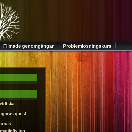
Filmade genomgångar
Problemlösningskurs
feldtska
agoras quest
ornas
matiktävling