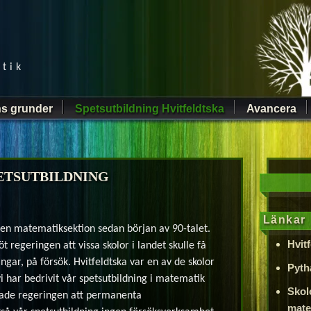
tik
s grunder
Spetsutbildning Hvitfeldtska
Avancera
ETSUTBILDNING
Länkar
 en matematiksektion sedan början av 90-talet.
Hvit
t regeringen att vissa skolor i landet skulle få
ngar, på försök. Hvitfeldtska var en av de skolor
Pyth
vi har bedrivit vår spetsutbildning i matematik
Skol
tade regeringen att permanenta
mate