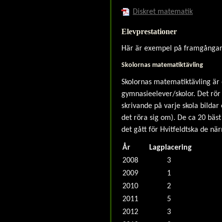
Diskret matematik
Elevprestationer
Här är exempel på framgångar f
Skolornas matematiktävling
Skolornas matematiktävling är e
gymnasieelever/skolor. Det rör
skrivande på varje skola bildar
det röra sig om). De ca 20 bäst 
det gått för Hvitfeldtska de nä
År
Lagplacering
2008
3
2009
1
2010
2
2011
5
2012
3