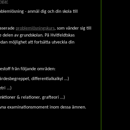
ngar
oblemlösning - anmäl dig och din skola till
baserade
problemlösningskurs
, som vänder sig till
 delen av grundskolan. På Hvitfeldtskas
an möjlighet att fortsätta utveckla din
estoff från följande områden:
rdesbegreppet, differentialkalkyl ...)
ri ...)
ktioner & relationer, grafteori ...)
givna examinationsmoment inom dessa ämnen.