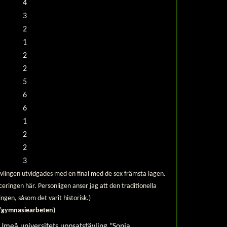
4
3
2
1
2
2
5
6
6
1
2
2
3
vlingen utvidgades med en final med de sex främsta lagen.
ringen här. Personligen anser jag att den traditionella
ngen, såsom det varit historisk.)
n/gymnasiearbeten)
Umeå universitets uppsatstävling "Sonja