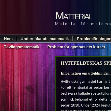
Matterial
Material för matema
Hem
Undersökande matematik
Problemlösningen
Tävlingsmatematik
Problem för gymnasiets kurser
HVITFELDTSKAS SP
Information om utbildningen:
Hvitfeldska gymnasiet har haft
För ett femtontal år sedan beslö
bedriva så kallade spetsutbildni
som fick behörighet för detta, 
sedan 2010. Under 2024 beslu