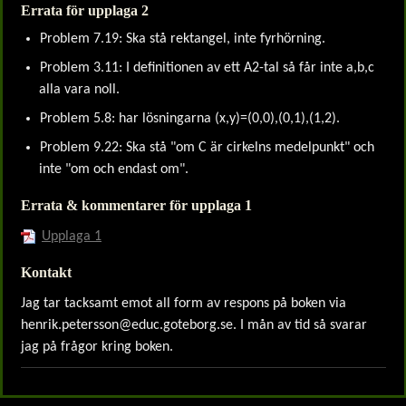
Errata för upplaga 2
Problem 7.19: Ska stå rektangel, inte fyrhörning.
Problem 3.11: I definitionen av ett A2-tal så får inte a,b,c
alla vara noll.
Problem 5.8: har lösningarna (x,y)=(0,0),(0,1),(1,2).
Problem 9.22: Ska stå "om C är cirkelns medelpunkt" och
inte "om och endast om".
Errata & kommentarer för upplaga 1
Upplaga 1
Kontakt
Jag tar tacksamt emot all form av respons på boken via
henrik.petersson@educ.goteborg.se
. I mån av tid så svarar
jag på frågor kring boken.